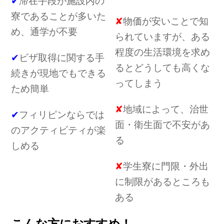
✔
滞在手段が施設内の
寮であることが多いた
✘
物価が安いことで知
め、通学が不要
られていますが、ある
程度の生活環境を求め
✔
ビザ取得に関する手
るとどうしても高くな
続きが現地でもできる
ってしまう
ため簡単
✘
地域によって、治世
✔
フィリピンならでは
面・衛生面で不安があ
のアクティビティが楽
る
しめる
✘
学生寮に門限・外出
に制限があるところも
ある
こんな方におすすめ！