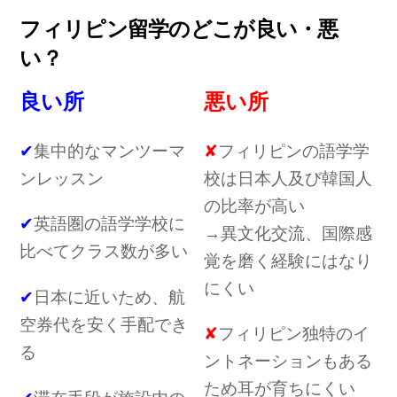
フィリピン留学のどこが良い・悪
い？
良い所
悪い所
✔
集中的なマンツーマ
✘
フィリピンの語学学
ンレッスン
校は日本人及び韓国人
の比率が高い
✔
英語圏の語学学校に
→異文化交流、国際感
比べてクラス数が多い
覚を磨く経験にはなり
にくい
✔
日本に近いため、航
空券代を安く手配でき
✘
フィリピン独特のイ
る
ントネーションもある
ため耳が育ちにくい