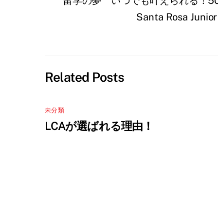
留学の夢 いつでも叶えられる！5
で
i
(
共
t
新
有
t
し
Santa Rosa
す
e
い
る
r
ウ
に
で
ィ
は
共
ン
ク
有
ド
リ
(
ウ
ッ
新
で
ク
し
開
し
い
き
て
ウ
ま
Related Posts
く
ィ
す
だ
ン
)
さ
ド
い
ウ
(
で
新
開
未分類
し
き
い
ま
LCAが選ばれる理由！
ウ
す
ィ
)
ン
ド
ウ
で
開
き
ま
す
)