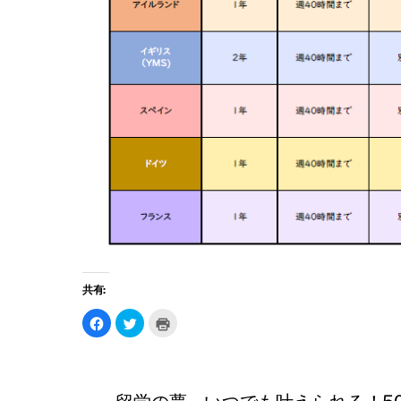
共有:
F
ク
ク
a
リ
リ
c
ッ
ッ
e
ク
ク
b
し
し
o
て
て
o
T
印
k
w
刷