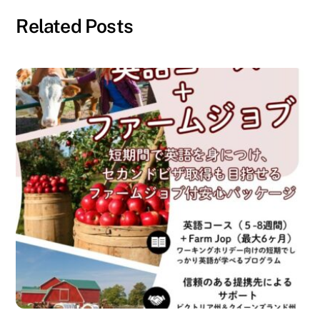
ク
し
開
し
い
き
て
ウ
ま
Related Posts
く
ィ
す
だ
ン
)
さ
ド
い
ウ
(
で
新
開
し
き
い
ま
ウ
す
ィ
)
ン
ド
ウ
で
開
き
ま
す
)