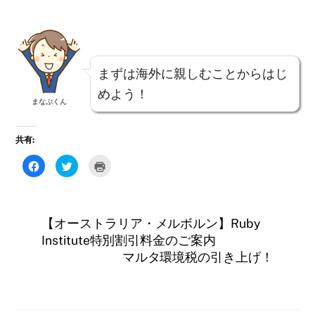
まずは海外に親しむことからはじ
めよう！
まなぶくん
共有:
F
ク
ク
a
リ
リ
c
ッ
ッ
e
ク
ク
b
し
し
o
て
て
o
T
印
【オーストラリア・メルボルン】Ruby
k
w
刷
で
i
(
Institute特別割引料金のご案内
共
t
新
有
t
し
マルタ環境税の引き上げ！
す
e
い
る
r
ウ
に
で
ィ
は
共
ン
ク
有
ド
リ
(
ウ
ッ
新
で