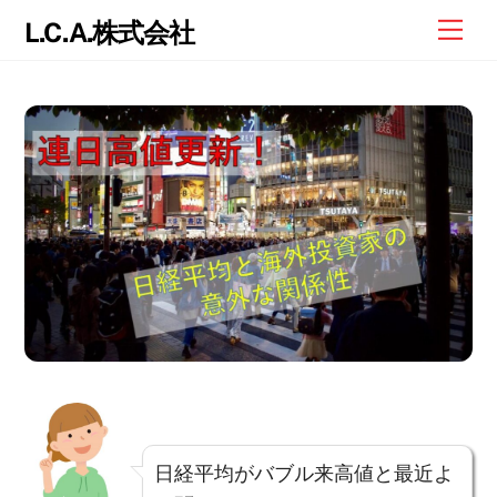
Skip
Me
L.C.A.株式会社
to
content
日経平均がバブル来高値と最近よ