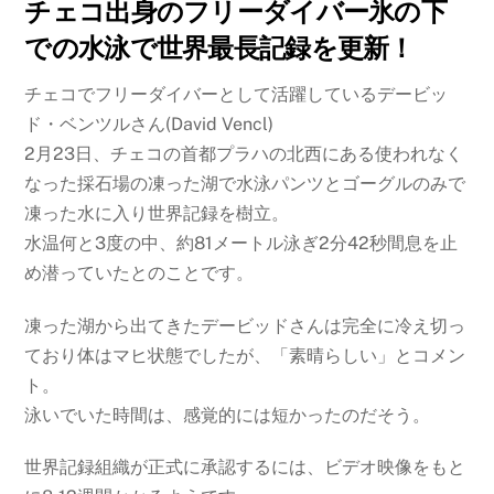
チェコ出身のフリーダイバー氷の下
での水泳で世界最長記録を更新！
チェコでフリーダイバーとして活躍しているデービッ
ド・ベンツルさん(David Vencl)
2月23日、チェコの首都プラハの北西にある使われなく
なった採石場の凍った湖で水泳パンツとゴーグルのみで
凍った水に入り世界記録を樹立。
水温何と3度の中、約81メートル泳ぎ2分42秒間息を止
め潜っていたとのことです。
凍った湖から出てきたデービッドさんは完全に冷え切っ
ており体はマヒ状態でしたが、「素晴らしい」とコメン
ト。
泳いでいた時間は、感覚的には短かったのだそう。
世界記録組織が正式に承認するには、ビデオ映像をもと