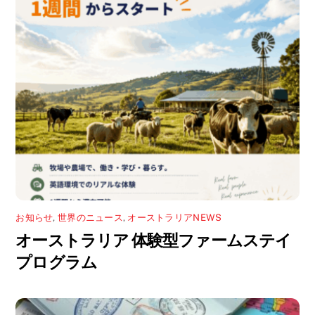
ン
ド
ウ
で
開
き
ま
す
)
お知らせ
,
世界のニュース
,
オーストラリアNEWS
オーストラリア 体験型ファームステイ
プログラム