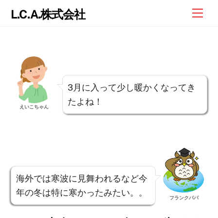
Skip
Me
L.C.A.株式会社
to
content
3月に入って少し暖かくなってき
たよね！
えいこちゃん
海外では寒波に見舞われるなど今
年の冬は特に寒かったみたい。。
フランクパパ