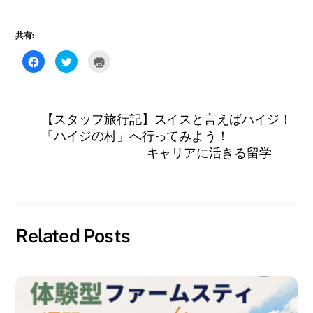
共有:
F
ク
ク
a
リ
リ
c
ッ
ッ
e
ク
ク
b
し
し
o
て
て
o
T
印
【スタッフ旅行記】スイスと言えばハイジ！
k
w
刷
で
i
(
「ハイジの村」へ行ってみよう！
共
t
新
有
t
し
キャリアに活きる留学
す
e
い
る
r
ウ
に
で
ィ
は
共
ン
ク
有
ド
リ
(
ウ
ッ
新
で
ク
し
開
し
い
き
て
ウ
ま
Related Posts
く
ィ
す
だ
ン
)
さ
ド
い
ウ
(
で
新
開
し
き
い
ま
ウ
す
ィ
)