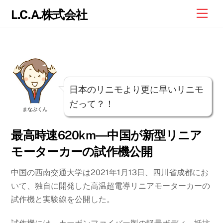
Skip
Me
L.C.A.株式会社
to
content
日本のリニモより更に早いリニモ
だって？！
まなぶくん
最高時速620km―中国が新型リニア
モーターカーの試作機公開
中国の西南交通大学は2021年1月13日、四川省成都にお
いて、独自に開発した高温超電導リニアモーターカーの
試作機と実験線を公開した。