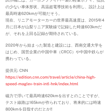
試作機には、カーボンファイバー製の軽量ボディ、抵抗
の少ない車体形状、高温超電導技術を利用し、設計上は
最高時速620kmが可能だそう。
現在、リニアモーターカーの世界最高速度は、2015年4
月に日本が山梨リニア実験線で記録した時速603kmだ
が、それを上回る記録が期待されている。
2020年から始まった製造と建設には、西南交通大学を
はじめ、国営企業の中国中車（CRCC）や中国中鉄らが
携わっている。
提供元: CNN
https://edition.cnn.com/travel/article/china-high-
speed-maglev-train-intl-hnk/index.html
磁力で浮いて最高時速620kmを出すとのことですが、
テスト線路は165kmが作られており、将来的には時速
800kmを目指すのだとか!!