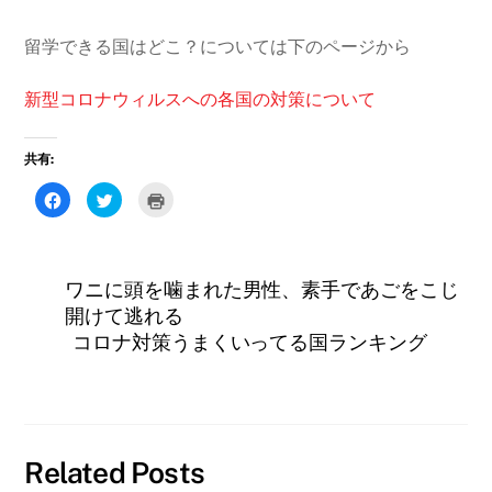
留学できる国はどこ？については下のページから
新型コロナウィルスへの各国の対策について
共有:
F
ク
ク
a
リ
リ
c
ッ
ッ
e
ク
ク
b
し
し
o
て
て
o
T
印
ワニに頭を噛まれた男性、素手であごをこじ
k
w
刷
で
i
(
開けて逃れる
共
t
新
有
t
し
コロナ対策うまくいってる国ランキング
す
e
い
る
r
ウ
に
で
ィ
は
共
ン
ク
有
ド
リ
(
ウ
ッ
新
で
ク
し
開
し
い
き
て
ウ
ま
Related Posts
く
ィ
す
だ
ン
)