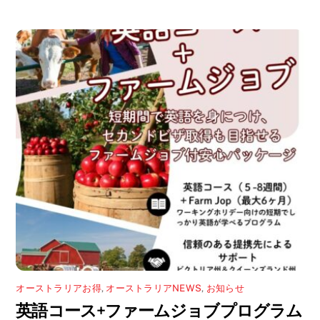
さ
ド
い
ウ
(
で
新
開
し
き
い
ま
ウ
す
ィ
)
ン
ド
ウ
で
開
き
ま
す
)
オーストラリアお得
,
オーストラリアNEWS
,
お知らせ
英語コース+ファームジョブプログラム