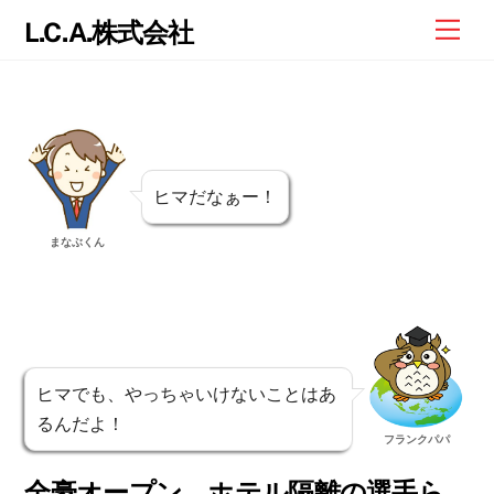
Skip
Me
L.C.A.株式会社
to
content
ヒマだなぁー！
まなぶくん
ヒマでも、やっちゃいけないことはあ
るんだよ！
フランクパパ
全豪オープン、ホテル隔離の選手ら