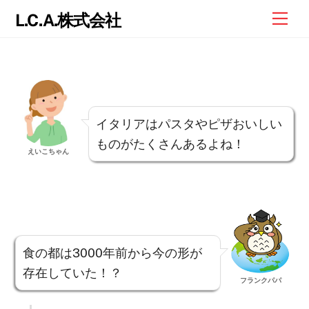
Skip
Me
L.C.A.株式会社
to
content
イタリアはパスタやピザおいしい
ものがたくさんあるよね！
えいこちゃん
食の都は3000年前から今の形が
存在していた！？
フランクパパ