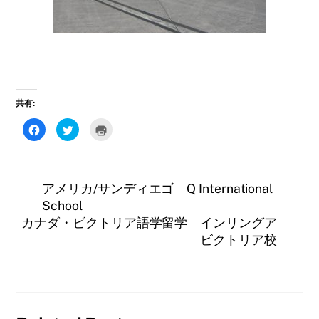
共有:
F
ク
ク
a
リ
リ
c
ッ
ッ
e
ク
ク
b
し
し
o
て
て
o
T
印
アメリカ/サンディエゴ Q International
k
w
刷
で
i
(
School
共
t
新
有
t
し
カナダ・ビクトリア語学留学 インリングア
す
e
い
る
r
ウ
ビクトリア校
に
で
ィ
は
共
ン
ク
有
ド
リ
(
ウ
ッ
新
で
ク
し
開
し
い
き
て
ウ
ま
く
ィ
す
だ
ン
)