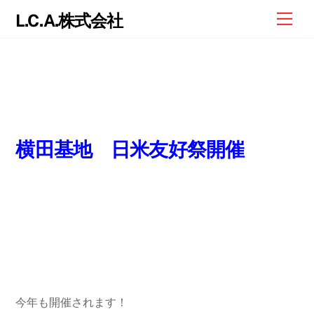
Skip
Me
L.C.A.株式会社
to
content
横田基地 日米友好祭開催
今年も開催されます！