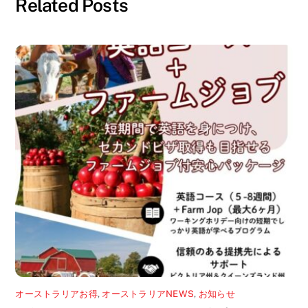
Related Posts
さ
ド
い
ウ
(
で
新
開
し
き
い
ま
ウ
す
ィ
)
ン
ド
ウ
で
開
き
ま
す
)
オーストラリアお得
,
オーストラリアNEWS
,
お知らせ