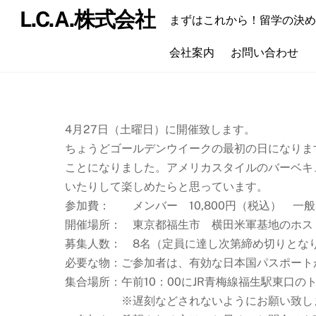
Skip
L.C.A.株式会社
まずはこれから！留学の決め
to
content
会社案内
お問い合わせ
4月27日（土曜日）に開催致します。
ちょうどゴールデンウイークの最初の日になりま
ことになりました。アメリカスタイルのバーベキ
いたりして楽しめたらと思っています。
参加費： メンバー 10,800円（税込） 一般 
開催場所： 東京都福生市 横田米軍基地のホス
募集人数： 8名（定員に達し次第締め切りとな
必要な物：ご参加者は、有効な日本国パスポート
集合場所：午前10：00にJR青梅線福生駅東口の
※遅刻などされないようにお願い致し