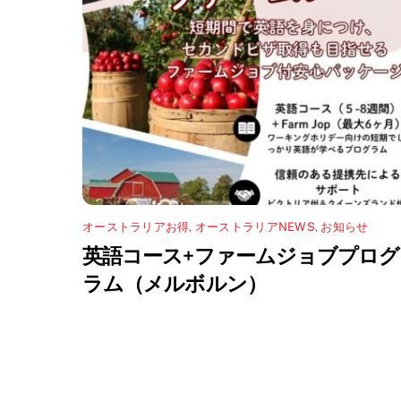
ィ
)
ン
ド
ウ
で
開
き
ま
す
)
オーストラリアお得
,
オーストラリアNEWS
,
お知らせ
英語コース+ファームジョブプログ
ラム（メルボルン）