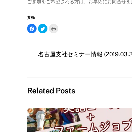
ご参加をご希望される方は、お早めにお問合せを
共有:
F
ク
ク
a
リ
リ
c
ッ
ッ
e
ク
ク
b
し
し
o
て
て
o
T
印
k
w
刷
名古屋支社セミナー情報 (2019.03.3
で
i
(
共
t
新
有
t
し
す
e
い
る
r
ウ
に
で
ィ
は
共
ン
ク
有
ド
リ
(
ウ
ッ
新
で
Related Posts
ク
し
開
し
い
き
て
ウ
ま
く
ィ
す
だ
ン
)
さ
ド
い
ウ
(
で
新
開
し
き
い
ま
ウ
す