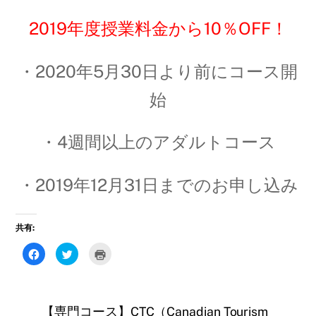
2019年度授業料金から10％OFF！
・2020年5月30日より前にコース開
始
・4週間以上のアダルトコース
・2019年12月31日までのお申し込み
共有:
F
ク
ク
a
リ
リ
c
ッ
ッ
e
ク
ク
b
し
し
o
て
て
o
T
印
【専門コース】CTC（Canadian Tourism
k
w
刷