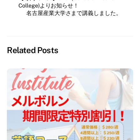
で
i
(
College)よりお知らせ！
共
t
新
有
t
し
名古屋産業大学さまで講義しました。
す
e
い
る
r
ウ
に
で
ィ
は
共
ン
ク
有
ド
リ
(
ウ
ッ
新
で
ク
し
開
し
い
き
て
ウ
ま
Related Posts
く
ィ
す
だ
ン
)
さ
ド
い
ウ
(
で
新
開
し
き
い
ま
ウ
す
ィ
)
ン
ド
ウ
で
開
き
ま
す
)