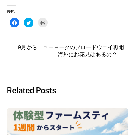
共有:
F
ク
ク
a
リ
リ
c
ッ
ッ
e
ク
ク
b
し
し
o
て
て
o
T
印
9月からニューヨークのブロードウェイ再開
k
w
刷
で
i
(
海外にお花見はあるの？
共
t
新
有
t
し
す
e
い
る
r
ウ
に
で
ィ
は
共
ン
ク
有
ド
リ
(
ウ
ッ
新
で
ク
し
開
Related Posts
し
い
き
て
ウ
ま
く
ィ
す
だ
ン
)
さ
ド
い
ウ
(
で
新
開
し
き
い
ま
ウ
す
ィ
)
ン