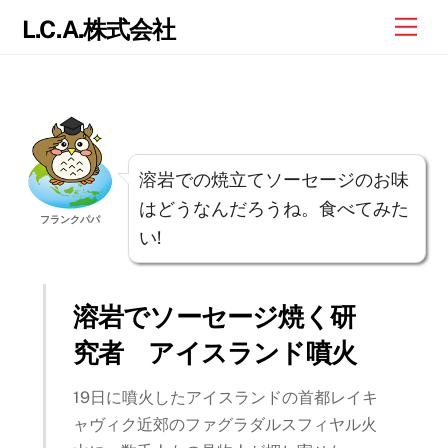
Skip
Me
L.C.A.株式会社
to
content
溶岩での焼立てソーセージのお味
はどうなんだろうね。食べてみた
フランクパパ
い!
溶岩でソーセージ焼く研
究者 アイスランド噴火
19日に噴火したアイスランドの首都レイキ
ャヴィク近郊のファグラダルスフィヤル火