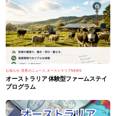
ド
ウ
で
開
き
ま
す
)
お知らせ
,
世界のニュース
,
オーストラリアNEWS
オーストラリア 体験型ファームステイ
プログラム