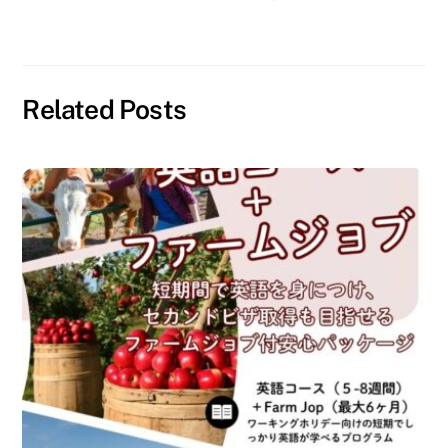
る
r
ウ
に
で
ィ
は
共
ン
ク
有
ド
リ
(
ウ
ッ
新
で
ク
し
開
し
い
き
て
ウ
ま
Related Posts
く
ィ
す
だ
ン
)
さ
ド
い
ウ
(
で
新
開
し
き
い
ま
ウ
す
ィ
)
ン
ド
ウ
で
開
き
ま
す
)