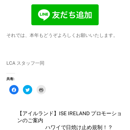
それでは、本年もどうぞよろしくお願いいたします。
LCA スタッフ一同
共有:
F
ク
ク
a
リ
リ
c
ッ
ッ
e
ク
ク
b
し
し
o
て
て
o
T
印
【アイルランド】ISE IRELAND プロモーショ
k
w
刷
で
i
(
ンのご案内
共
t
新
有
t
し
ハワイで日焼け止め規制！？
す
e
い