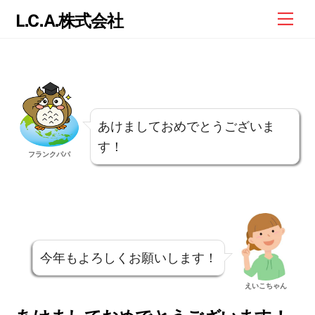
Skip
Me
L.C.A.株式会社
to
content
あけましておめでとうございま
す！
フランクパパ
今年もよろしくお願いします！
えいこちゃん