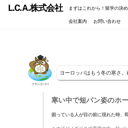
Skip
L.C.A.株式会社
まずはこれから！留学の決め
to
content
会社案内
お問い合わせ
ヨーロッパはもう冬の寒さ。
フランクパパ
寒い中で短パン姿のホ
困っている人が目の前に現れた時、