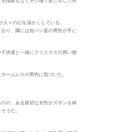
ズを躊躇もなくその場で差し出した男
が人々の心を温かくしている。
ており、隣には短パン姿の男性が手に
や子供達と一緒にクリスマスの買い物
たホームレスの男性に気づいた。
ものの、ある親切な女性がズボンを綺
たそうだ。
。