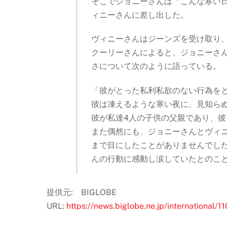
そこでジョニーさんは「こんな寒い
ィニーさんに差し出した。
ヴィニーさんはジーンズを受け取り
クーリーさんによると、ジョニーさ
さについて次のように語っている。
「彼がとった私利私欲のない行為を
彼は凍えるような寒い夜に、見知ら
彼が私達4人の子供の父親であり、
また偶然にも、ジョニーさんとヴィ
まで目にしたことがありませんでし
んの行動に感動し涙していたとのこ
提供元: BIGLOBE
URL:
https://news.biglobe.ne.jp/international