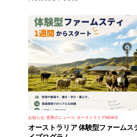
し
い
き
て
ウ
ま
く
ィ
す
だ
ン
)
さ
ド
い
ウ
(
で
新
開
し
き
い
ま
ウ
す
ィ
)
ン
ド
ウ
で
開
き
ま
す
)
お知らせ
,
世界のニュース
,
オーストラリアNEWS
オーストラリア 体験型ファームス
イプログラム