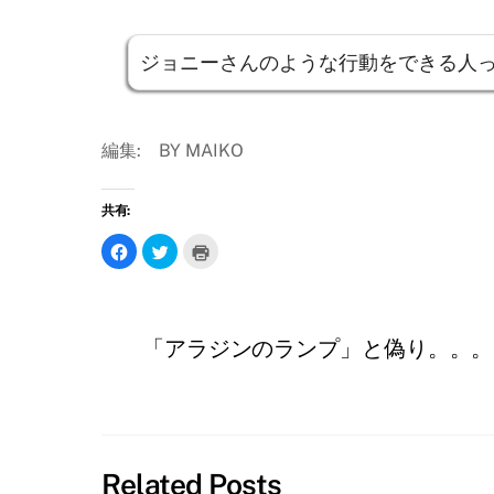
ジョニーさんのような行動をできる人
編集: BY MAIKO
共有:
F
ク
ク
a
リ
リ
c
ッ
ッ
e
ク
ク
b
し
し
o
て
て
o
T
印
k
w
刷
「アラジンのランプ」と偽り。。。
で
i
(
共
t
新
有
t
し
す
e
い
る
r
ウ
に
で
ィ
は
共
ン
ク
有
ド
リ
(
ウ
ッ
新
で
Related Posts
ク
し
開