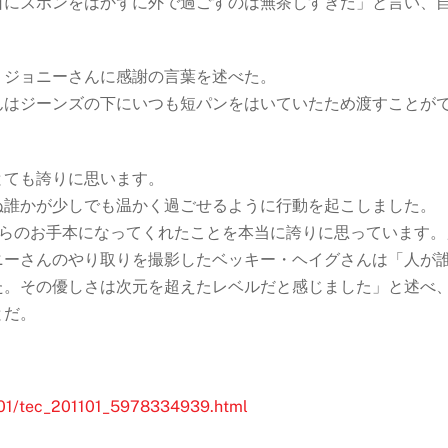
日にズボンをはかずに外で過ごすのは無茶しすぎだ」と言い、
、ジョニーさんに感謝の言葉を述べた。
んはジーンズの下にいつも短パンをはいていたため渡すことが
とても誇りに思います。
ぬ誰かが少しでも温かく過ごせるように行動を起こしました。
彼らのお手本になってくれたことを本当に誇りに思っています。
ニーさんのやり取りを撮影したベッキー・ヘイグさんは「人が
た。その優しさは次元を超えたレベルだと感じました」と述べ
とだ。
/1101/tec_201101_5978334939.html