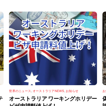
世界のニュース
,
オーストラリアNEWS
,
お知らせ
お
テ
オーストラリア ワーキングホリデー
ビザ申請料値上げ！