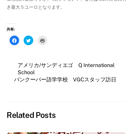
き最大５ユーロとなります。
共有:
F
ク
ク
a
リ
リ
c
ッ
ッ
e
ク
ク
b
し
し
o
て
て
o
T
印
アメリカ/サンディエゴ Q International
k
w
刷
で
i
(
School
共
t
新
有
t
し
バンクーバー語学学校 VGCスタッフ訪日
す
e
い
る
r
ウ
に
で
ィ
は
共
ン
ク
有
ド
リ
(
ウ
ッ
新
で
ク
し
開
し
い
き
て
ウ
ま
Related Posts
く
ィ
す
だ
ン
)
さ
ド
い
ウ
(
で
新
開