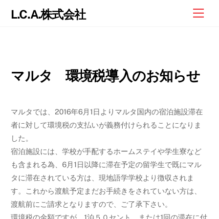
Skip
Me
L.C.A.株式会社
to
content
マルタ 環境税導入のお知らせ
マルタでは、2016年6月1日よりマルタ国内の宿泊施設滞在
者に対して環境税の支払いが義務付けられることになりま
した。
宿泊施設には、学校が手配するホームステイや学生寮など
も含まれる為、6月1日以降に滞在予定の留学生で既にマル
タに滞在されている方は、現地語学学校より徴収されま
す。これから渡航予定まだお手続きをされていない方は、
渡航前にご請求となりますので、ご了承下さい。
環境税の金額ですが、1泊５０セント、または1回の滞在に付