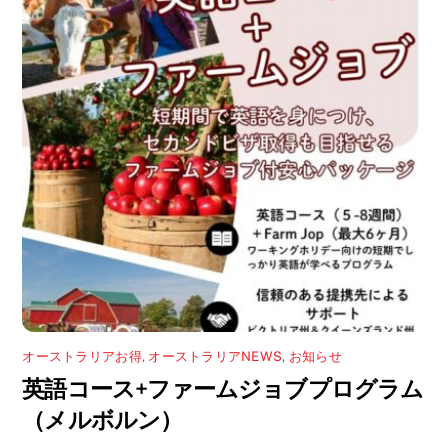
し
き
い
ま
ウ
す
ィ
)
ン
ド
ウ
で
開
き
ま
す
)
オーストラリアお得
,
オーストラリアNEWS
,
お知らせ
英語コース+ファームジョブプログラム
（メルボルン）