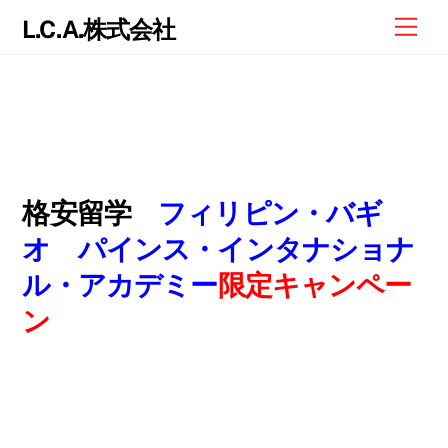
Skip
Me
L.C.A.株式会社
to
content
格安留学
フィリピン・バギ
オ パインス・インタナショナ
ル・アカデミー
限定キャンペー
ン