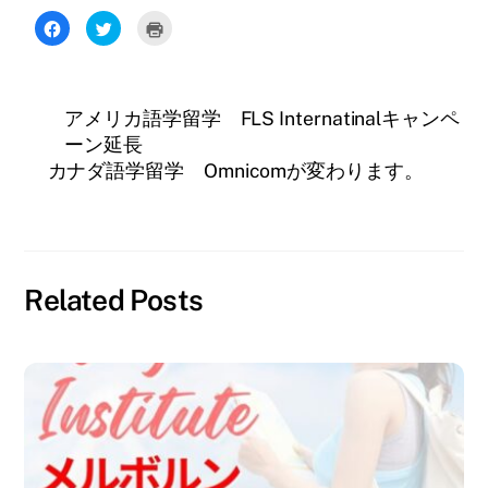
F
ク
ク
a
リ
リ
c
ッ
ッ
e
ク
ク
b
し
し
o
て
て
o
T
印
アメリカ語学留学 FLS Internatinalキャンペ
k
w
刷
で
i
(
ーン延長
共
t
新
有
t
し
カナダ語学留学 Omnicomが変わります。
す
e
い
る
r
ウ
に
で
ィ
は
共
ン
ク
有
ド
リ
(
ウ
ッ
新
で
ク
し
開
し
い
き
て
ウ
ま
Related Posts
く
ィ
す
だ
ン
)
さ
ド
い
ウ
(
で
新
開
し
き
い
ま
ウ
す
ィ
)
ン
ド
ウ
で
開